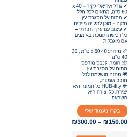
גבוהה
✔ גודל אידיאלי לקיר – 40 x
60 ס"מ, מתאים לכל חלל
✔ מתוח על מסגרת עץ
חזקה – מוכן לתלייה מיידית
✔ עיצוב עם ערך חברתי –
כל רכישה תומכת באומנים
עם מוגבלות
📏 מידות: 40 x 60 ס"מ , 30
40 ס"מ
📦 חומר: קנבס מודפס
מתוח על מסגרת עץ
🎁 מתנה מושלמת לכל
חובב אומנות,
💙 HUB-ility כל תמונה היא
יצירה, כל יצירה היא
השראה.
בקרו בעמוד שלי
₪
300.00
–
₪
150.00