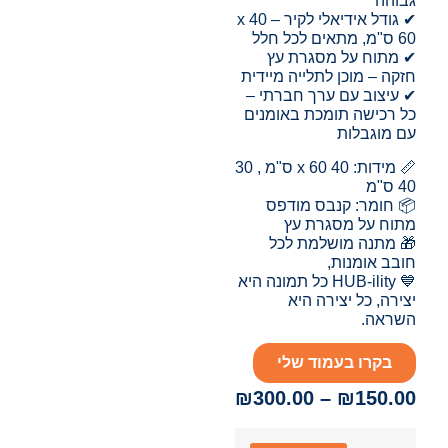
גבוהה
✔ גודל אידיאלי לקיר – 40 x
60 ס"מ, מתאים לכל חלל
✔ מתוח על מסגרת עץ
חזקה – מוכן לתלייה מיידית
✔ עיצוב עם ערך חברתי –
כל רכישה תומכת באומנים
עם מוגבלות
📏 מידות: 40 x 60 ס"מ , 30
40 ס"מ
📦 חומר: קנבס מודפס
מתוח על מסגרת עץ
🎁 מתנה מושלמת לכל
חובב אומנות,
💙 HUB-ility כל תמונה היא
יצירה, כל יצירה היא
השראה.
בקרו בעמוד שלי
₪
300.00
–
₪
150.00