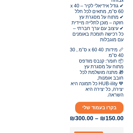
גבוהה
✔ גודל אידיאלי לקיר – 40 x
60 ס"מ, מתאים לכל חלל
✔ מתוח על מסגרת עץ
חזקה – מוכן לתלייה מיידית
✔ עיצוב עם ערך חברתי –
כל רכישה תומכת באומנים
עם מוגבלות
📏 מידות: 40 x 60 ס"מ , 30
40 ס"מ
📦 חומר: קנבס מודפס
מתוח על מסגרת עץ
🎁 מתנה מושלמת לכל
חובב אומנות,
💙 HUB-ility כל תמונה היא
יצירה, כל יצירה היא
השראה.
בקרו בעמוד שלי
₪
300.00
–
₪
150.00