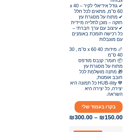
גבוהה
✔ גודל אידיאלי לקיר – 40 x
60 ס"מ, מתאים לכל חלל
✔ מתוח על מסגרת עץ
חזקה – מוכן לתלייה מיידית
✔ עיצוב עם ערך חברתי –
כל רכישה תומכת באומנים
עם מוגבלות
📏 מידות: 40 x 60 ס"מ , 30
40 ס"מ
📦 חומר: קנבס מודפס
מתוח על מסגרת עץ
🎁 מתנה מושלמת לכל
חובב אומנות,
💙 HUB-ility כל תמונה היא
יצירה, כל יצירה היא
השראה.
בקרו בעמוד שלי
₪
300.00
–
₪
150.00