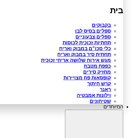
בית
בקבוקים
ספלים בסיס לבן
ספלים צבעוניים
תחתיות זכוכית לכוסות
כלי סכו"ם במבוק ואריח
תחתית סיר במבוק ואריח
מגש אירוח שלושה אריחי זכוכית
כפפת מטבח
מחזיק סירים
קופסאות פח מצויירות
קרש חיתוך
ראנר
וילונות אמבטיה
שטיחונים
המיוחדים