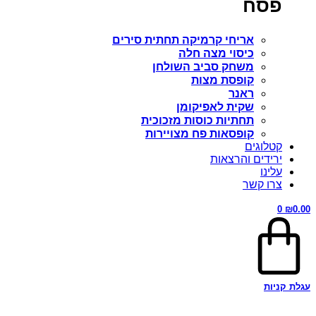
פסח
אריחי קרמיקה תחתית סירים
כיסוי מצה חלה
משחק סביב השולחן
קופסת מצות
ראנר
שקית לאפיקומן
תחתיות כוסות מזכוכית
קופסאות פח מצויירות
קטלוגים
ירידים והרצאות
עלינו
צרו קשר
0
₪
0.00
עגלת קניות