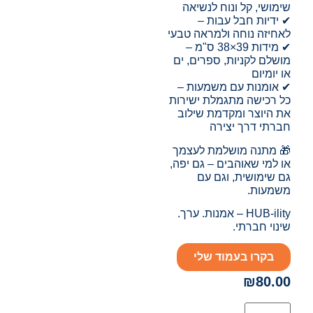
שימושי, קל ונוח לנשיאה
✔ ידיות חבל עבות –
לאחיזה נוחה ולמראה טבעי
✔ מידות 39×38 ס"מ –
מושלם לקניות, ספרים, ים
או יומיום
✔ אומנות עם משמעות –
כל רכישה מתגמלת ישירות
את היוצר ומקדמת שילוב
חברתי דרך יצירה
🎁 מתנה מושלמת לעצמך
או למי שאוהבים – גם יפה,
גם שימושית, וגם עם
משמעות.
HUB-ility – אמנות. ערך.
שינוי חברתי.
בקרו בעמוד שלי
₪
80.00