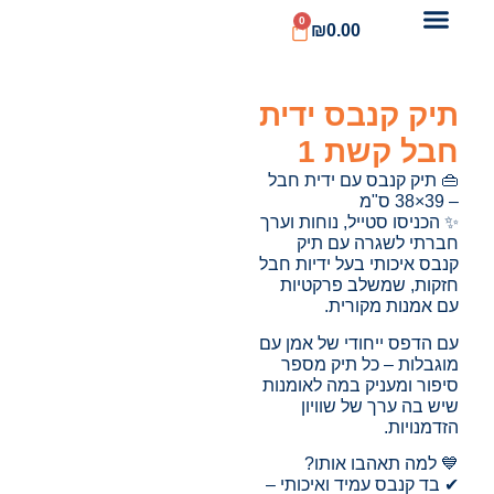
0
₪
0.00
תיק קנבס ידית
חבל קשת 1
👜 תיק קנבס עם ידית חבל
– 39×38 ס"מ
✨ הכניסו סטייל, נוחות וערך
חברתי לשגרה עם תיק
קנבס איכותי בעל ידיות חבל
חזקות, שמשלב פרקטיות
עם אמנות מקורית.
עם הדפס ייחודי של אמן עם
מוגבלות – כל תיק מספר
סיפור ומעניק במה לאומנות
שיש בה ערך של שוויון
הזדמנויות.
💙 למה תאהבו אותו?
✔ בד קנבס עמיד ואיכותי –