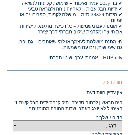
✔ בד קנבס עמיד ואיכותי – שימושי, קל ונוח לנשיאה
✔ ידיות חבל עבות – לאחיזה נוחה ולמראה טבעי
✔ מידות 39×38 ס"מ – מושלם לקניות, ספרים, ים או
יומיום
✔ אומנות עם משמעות – כל רכישה מתגמלת ישירות
את היוצר ומקדמת שילוב חברתי דרך יצירה
🎁 מתנה מושלמת לעצמך או למי שאוהבים – גם יפה,
גם שימושית, וגם עם משמעות.
HUB-ility – אמנות. ערך. שינוי חברתי.
חוות דעת
אין עדיין חוות דעת.
היה הראשון לכתוב סקירה “תיק קנבס ידית חבל קשת 1”
האימייל לא יוצג באתר.
שדות החובה מסומנים
*
הדירוג שלך
*
הביקורת שלך
*