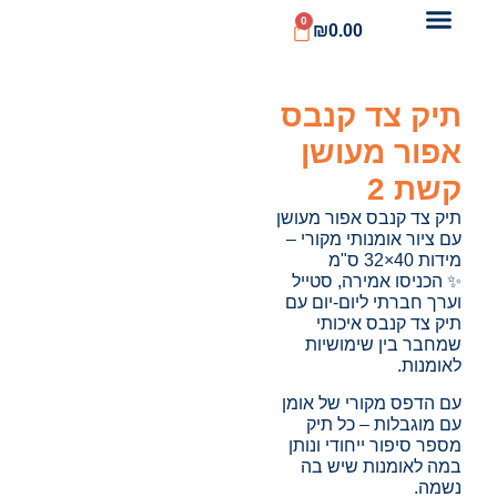
0
₪
0.00
תיק צד קנבס
אפור מעושן
קשת 2
תיק צד קנבס אפור מעושן
עם ציור אומנותי מקורי –
מידות 40×32 ס"מ
✨ הכניסו אמירה, סטייל
וערך חברתי ליום-יום עם
תיק צד קנבס איכותי
שמחבר בין שימושיות
לאומנות.
עם הדפס מקורי של אומן
עם מוגבלות – כל תיק
מספר סיפור ייחודי ונותן
במה לאומנות שיש בה
נשמה.