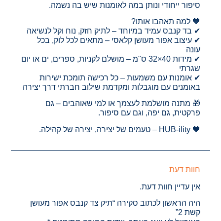
סיפור ייחודי ונותן במה לאומנות שיש בה נשמה.
💙 למה תאהבו אותו?
✔ בד קנבס עמיד במיוחד – לתיק חזק, נוח וקל לנשיאה
✔ עיצוב אפור מעושן קלאסי – מתאים לכל לוק, בכל
עונה
✔ מידות 40×32 ס"מ – מושלם לקניות, ספרים, ים או יום
שגרתי
✔ אומנות עם משמעות – כל רכישה תומכת ישירות
באומנים עם מוגבלות ומקדמת שילוב חברתי דרך יצירה
🎁 מתנה מושלמת לעצמך או למי שאוהבים – גם
פרקטית, גם יפה, וגם עם סיפור.
💙 HUB-ility – טעמים של יצירה, יצירה של קהילה.
חוות דעת
אין עדיין חוות דעת.
היה הראשון לכתוב סקירה “תיק צד קנבס אפור מעושן
קשת 2”