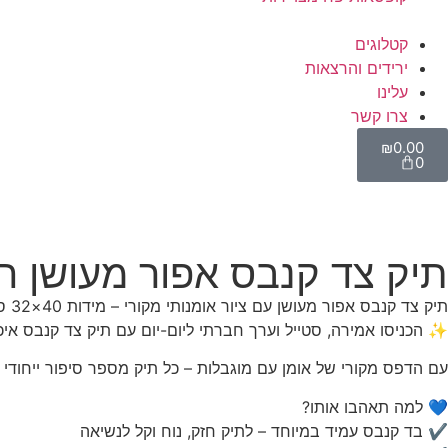
קטלוגים
ירידים והרצאות
עלינו
צרו קשר
₪
0.00
0
תיק צד קנבס אפור מעושן חן 
תיק צד קנבס אפור מעושן עם ציור אומנותי מקורי – מידות 40×32 ס"מ
✨ הכניסו אמירה, סטייל וערך חברתי ליום-יום עם תיק צד קנבס איכ
עם הדפס מקורי של אומן עם מוגבלות – כל תיק מספר סיפור ייחודי 
💙 למה תאהבו אותו?
✔ בד קנבס עמיד במיוחד – לתיק חזק, נוח וקל לנשיאה