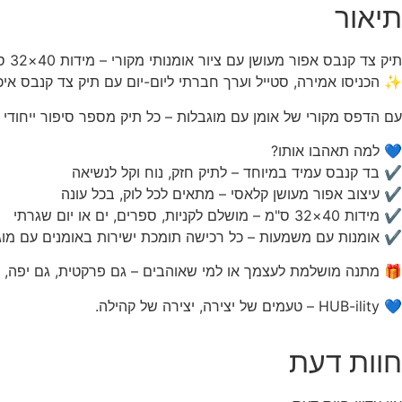
תיאור
תיק צד קנבס אפור מעושן עם ציור אומנותי מקורי – מידות 40×32 ס"מ
✨ הכניסו אמירה, סטייל וערך חברתי ליום-יום עם תיק צד קנבס איכ
עם הדפס מקורי של אומן עם מוגבלות – כל תיק מספר סיפור ייחודי 
💙 למה תאהבו אותו?
✔ בד קנבס עמיד במיוחד – לתיק חזק, נוח וקל לנשיאה
✔ עיצוב אפור מעושן קלאסי – מתאים לכל לוק, בכל עונה
✔ מידות 40×32 ס"מ – מושלם לקניות, ספרים, ים או יום שגרתי
✔ אומנות עם משמעות – כל רכישה תומכת ישירות באומנים עם מוג
🎁 מתנה מושלמת לעצמך או למי שאוהבים – גם פרקטית, גם יפה, ו
💙 HUB-ility – טעמים של יצירה, יצירה של קהילה.
חוות דעת