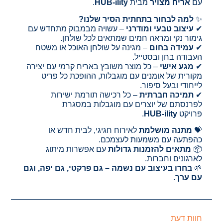
עם
אריח מצויר
מבית
HUB-ility
.
✨
למה לבחור בתחתית הסיר שלנו?
✔
עיצוב טבעי ומודרני
– עשויה מבמבוק מתחדש עם
גימור נקי ומראה חמים שמתאים לכל שולחן.
✔
עמידה בחום
– מגינה על שולחן האוכל או משטח
העבודה בחן ובסטייל.
✔
מגע אישי
– כל מוצר משובץ באריח קרמי עם יצירה
מקורית של אומנים עם מוגבלות, ההופכת כל פריט
לייחודי ובעל סיפור.
✔
תמיכה חברתית
– כל רכישה תורמת ישירות
לפרנסתם של יוצרים עם מוגבלות במסגרת
פרויקט
HUB-ility
.
💝
מתנה מושלמת
לאירוח חגיגי, לבית חדש או
כהפתעה עם משמעות לעצמכם.
📦
מתאים להזמנות גדולות
עם אפשרות מיתוג
לארגונים וחברות.
🌱
בחרו בעיצוב עם נשמה – גם פרקטי, גם יפה, וגם
עם ערך.
חוות דעת