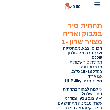
0
₪
0.00
תחתית סיר
במבוק ואריח
מצויר שרון -1
הכניסו צבע, אסתטיקה
וערך חברתי לשולחן
שלכם!
תחתית סיר איכותית
מבמבוק טבעי
בגודל
18×18 ס"מ
,
עם
אריח
מצויר
מבית
HUB-ility
.
✨
למה לבחור בתחתית
הסיר שלנו?
✔
עיצוב טבעי ומודרני
–
עשויה מבמבוק מתחדש עם
גימור נקי ומראה חמים