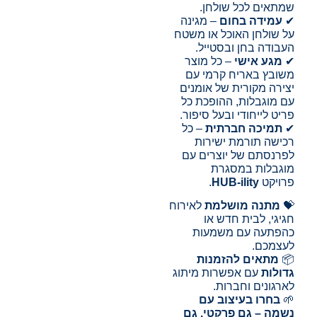
שמתאים לכל שולחן.
✔
עמידה בחום
– מגינה
על שולחן האוכל או משטח
העבודה בחן ובסטייל.
✔
מגע אישי
– כל מוצר
משובץ באריח קרמי עם
יצירה מקורית של אומנים
עם מוגבלות, ההופכת כל
פריט לייחודי ובעל סיפור.
✔
תמיכה חברתית
– כל
רכישה תורמת ישירות
לפרנסתם של יוצרים עם
מוגבלות במסגרת
פרויקט
HUB-ility
.
💝
מתנה מושלמת
לאירוח
חגיגי, לבית חדש או
כהפתעה עם משמעות
לעצמכם.
📦
מתאים להזמנות
גדולות
עם אפשרות מיתוג
לארגונים וחברות.
🌱
בחרו בעיצוב עם
נשמה – גם פרקטי, גם