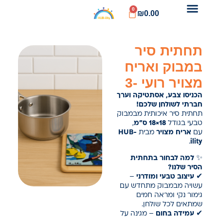
0
₪
0.00
תחתית סיר
במבוק ואריח
מצויר רועי -3
הכניסו צבע, אסתטיקה וערך
חברתי לשולחן שלכם!
תחתית סיר איכותית מבמבוק
טבעי בגודל
18×18 ס"מ
,
עם
אריח מצויר
מבית
HUB-
.
ility
✨
למה לבחור בתחתית
הסיר שלנו?
✔
עיצוב טבעי ומודרני
–
עשויה מבמבוק מתחדש עם
גימור נקי ומראה חמים
שמתאים לכל שולחן.
✔
עמידה בחום
– מגינה על