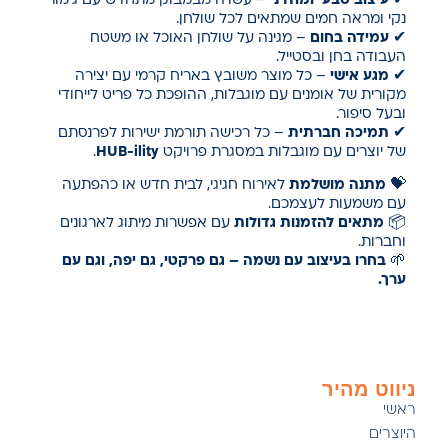
✔
עיצוב טבעי ומודרני
– עשויה מבמבוק מתחדש עם גימור
נקי ומראה חמים שמתאים לכל שולחן.
✔
עמידה בחום
– מגינה על שולחן האוכל או משטח
העבודה בחן ובסטייל.
✔
מגע אישי
– כל מוצר משובץ באריח קרמי עם יצירה
מקורית של אומנים עם מוגבלות, ההופכת כל פריט לייחודי
ובעל סיפור.
✔
תמיכה חברתית
– כל רכישה תורמת ישירות לפרנסתם
של יוצרים עם מוגבלות במסגרת פרויקט
HUB-ility
.
💝
מתנה מושלמת
לאירוח חגיגי, לבית חדש או כהפתעה
עם משמעות לעצמכם.
📦
מתאים להזמנות גדולות
עם אפשרות מיתוג לארגונים
וחברות.
🌱
בחרו בעיצוב עם נשמה – גם פרקטי, גם יפה, וגם עם
ערך.
ניווט מהיר
ראשי
היוצרים