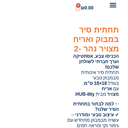
0
₪
0.00
תחתית סיר
במבוק ואריח
מצויר נהר -2
הכניסו צבע, אסתטיקה
וערך חברתי לשולחן
שלכם!
תחתית סיר איכותית
מבמבוק טבעי
בגודל
18×18 ס"מ
,
עם
אריח
מצויר
מבית
HUB-ility
.
✨
למה לבחור בתחתית
הסיר שלנו?
✔
עיצוב טבעי ומודרני
–
עשויה מבמבוק מתחדש עם
גימור נקי ומראה חמים