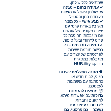
שמתאים לכל שולחן.
✔
עמידה בחום
– מגינה
על שולחן האוכל או משטח
העבודה בחן ובסטייל.
✔
מגע אישי
– כל מוצר
משובץ באריח קרמי עם
יצירה מקורית של אומנים
עם מוגבלות, ההופכת כל
פריט לייחודי ובעל סיפור.
✔
תמיכה חברתית
– כל
רכישה תורמת ישירות
לפרנסתם של יוצרים עם
מוגבלות במסגרת
פרויקט
HUB-ility
.
💝
מתנה מושלמת
לאירוח
חגיגי, לבית חדש או
כהפתעה עם משמעות
לעצמכם.
📦
מתאים להזמנות
גדולות
עם אפשרות מיתוג
לארגונים וחברות.
🌱
בחרו בעיצוב עם
נשמה – גם פרקטי, גם