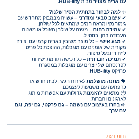
עם
אריח מצויר
מבית
HUB-ility
.
✨
למה לבחור בתחתית הסיר שלנו?
✔
עיצוב טבעי ומודרני
– עשויה מבמבוק מתחדש עם
גימור נקי ומראה חמים שמתאים לכל שולחן.
✔
עמידה בחום
– מגינה על שולחן האוכל או משטח
העבודה בחן ובסטייל.
✔
מגע אישי
– כל מוצר משובץ באריח קרמי עם יצירה
מקורית של אומנים עם מוגבלות, ההופכת כל פריט
לייחודי ובעל סיפור.
✔
תמיכה חברתית
– כל רכישה תורמת ישירות
לפרנסתם של יוצרים עם מוגבלות במסגרת
פרויקט
HUB-ility
.
💝
מתנה מושלמת
לאירוח חגיגי, לבית חדש או
כהפתעה עם משמעות לעצמכם.
📦
מתאים להזמנות גדולות
עם אפשרות מיתוג
לארגונים וחברות.
🌱
בחרו בעיצוב עם נשמה – גם פרקטי, גם יפה, וגם
עם ערך.
חוות דעת