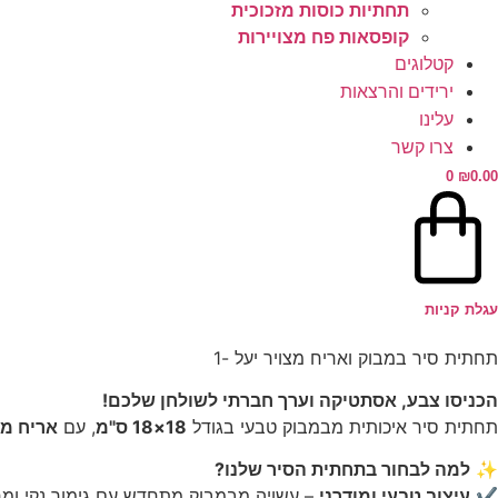
תחתיות כוסות מזכוכית
קופסאות פח מצויירות
קטלוגים
ירידים והרצאות
עלינו
צרו קשר
0
₪
0.00
עגלת קניות
תחתית סיר במבוק ואריח מצויר יעל -1
הכניסו צבע, אסתטיקה וערך חברתי לשולחן שלכם!
תחתית סיר איכותית מבמבוק טבעי בגודל
18×18 ס"מ
, עם
אריח מצ
✨
למה לבחור בתחתית הסיר שלנו?
✔
עיצוב טבעי ומודרני
– עשויה מבמבוק מתחדש עם גימור נקי ומ