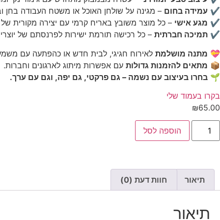
✔
עמידה בחום
– מגינה על שולחן האוכל או משטח העבודה בחן וב
✔
מגע אישי
– כל מוצר משובץ באריח קרמי עם יצירה מקורית של או
✔
תמיכה חברתית
– כל רכישה תורמת ישירות לפרנסתם של יוצרי
💝
מתנה מושלמת
לאירוח חגיגי, לבית חדש או כהפתעה עם משמע
📦
מתאים להזמנות גדולות
עם אפשרות מיתוג לארגונים וחברות.
🌱
בחרו בעיצוב עם נשמה – גם פרקטי, גם יפה, וגם עם ערך.
בקרו בעמוד שלי
₪
65.00
מות
הוספה לסל
ל
חתית
יר
מבוק
אריח
צויר
על
תיאור
חוות דעת (0)
-
תיאור