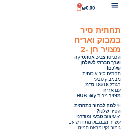
0
₪
0.00
תחתית סיר
במבוק ואריח
מצויר חן -2
הכניסו צבע, אסתטיקה
וערך חברתי לשולחן
שלכם!
תחתית סיר איכותית
מבמבוק טבעי
בגודל
18×18 ס"מ
,
עם
אריח
מצויר
מבית
HUB-ility
.
✨
למה לבחור בתחתית
הסיר שלנו?
✔
עיצוב טבעי ומודרני
–
עשויה מבמבוק מתחדש עם
גימור נקי ומראה חמים