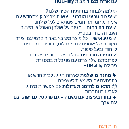
עם
אריח מצויר
מבית
HUB-ility
.
✨
למה לבחור בתחתית הסיר שלנו?
✔
עיצוב טבעי ומודרני
– עשויה מבמבוק מתחדש עם
גימור נקי ומראה חמים שמתאים לכל שולחן.
✔
עמידה בחום
– מגינה על שולחן האוכל או משטח
העבודה בחן ובסטייל.
✔
מגע אישי
– כל מוצר משובץ באריח קרמי עם יצירה
מקורית של אומנים עם מוגבלות, ההופכת כל פריט
לייחודי ובעל סיפור.
✔
תמיכה חברתית
– כל רכישה תורמת ישירות
לפרנסתם של יוצרים עם מוגבלות במסגרת
פרויקט
HUB-ility
.
💝
מתנה מושלמת
לאירוח חגיגי, לבית חדש או
כהפתעה עם משמעות לעצמכם.
📦
מתאים להזמנות גדולות
עם אפשרות מיתוג
לארגונים וחברות.
🌱
בחרו בעיצוב עם נשמה – גם פרקטי, גם יפה, וגם
עם ערך.
חוות דעת