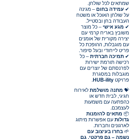
שמתאים לכל שולחן.
✔
עמידה בחום
– מגינה
על שולחן האוכל או משטח
העבודה בחן ובסטייל.
✔
מגע אישי
– כל מוצר
משובץ באריח קרמי עם
יצירה מקורית של אומנים
עם מוגבלות, ההופכת כל
פריט לייחודי ובעל סיפור.
✔
תמיכה חברתית
– כל
רכישה תורמת ישירות
לפרנסתם של יוצרים עם
מוגבלות במסגרת
פרויקט
HUB-ility
.
💝
מתנה מושלמת
לאירוח
חגיגי, לבית חדש או
כהפתעה עם משמעות
לעצמכם.
📦
מתאים להזמנות
גדולות
עם אפשרות מיתוג
לארגונים וחברות.
🌱
בחרו בעיצוב עם
נשמה – גם פרקטי, גם