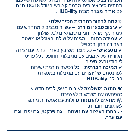
תחתית סיר איכותית מבמבוק טבעי בגודל
18×18 ס"מ
,
עם
אריח מצויר
מבית
HUB-ility
.
✨
למה לבחור בתחתית הסיר שלנו?
✔
עיצוב טבעי ומודרני
– עשויה מבמבוק מתחדש עם
גימור נקי ומראה חמים שמתאים לכל שולחן.
✔
עמידה בחום
– מגינה על שולחן האוכל או משטח
העבודה בחן ובסטייל.
✔
מגע אישי
– כל מוצר משובץ באריח קרמי עם יצירה
מקורית של אומנים עם מוגבלות, ההופכת כל פריט
לייחודי ובעל סיפור.
✔
תמיכה חברתית
– כל רכישה תורמת ישירות
לפרנסתם של יוצרים עם מוגבלות במסגרת
פרויקט
HUB-ility
.
💝
מתנה מושלמת
לאירוח חגיגי, לבית חדש או
כהפתעה עם משמעות לעצמכם.
📦
מתאים להזמנות גדולות
עם אפשרות מיתוג
לארגונים וחברות.
🌱
בחרו בעיצוב עם נשמה – גם פרקטי, גם יפה, וגם
עם ערך.