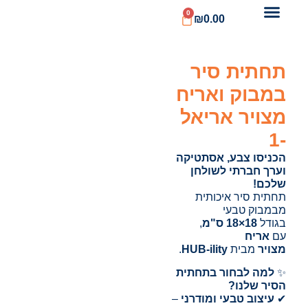
0
₪
0.00
תחתית סיר
במבוק ואריח
מצויר אריאל
-1
הכניסו צבע, אסתטיקה
וערך חברתי לשולחן
שלכם!
תחתית סיר איכותית
מבמבוק טבעי
בגודל
18×18 ס"מ
,
עם
אריח
מצויר
מבית
HUB-ility
.
✨
למה לבחור בתחתית
הסיר שלנו?
✔
עיצוב טבעי ומודרני
–