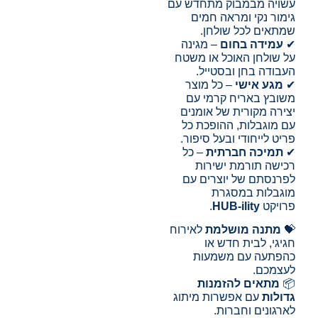
עשויה מבמבוק מתחדש עם
גימור נקי ומראה חמים
שמתאים לכל שולחן.
✔
עמידה בחום
– מגינה
על שולחן האוכל או משטח
העבודה בחן ובסטייל.
✔
מגע אישי
– כל מוצר
משובץ באריח קרמי עם
יצירה מקורית של אומנים
עם מוגבלות, ההופכת כל
פריט לייחודי ובעל סיפור.
✔
תמיכה חברתית
– כל
רכישה תורמת ישירות
לפרנסתם של יוצרים עם
מוגבלות במסגרת
פרויקט
HUB-ility
.
💝
מתנה מושלמת
לאירוח
חגיגי, לבית חדש או
כהפתעה עם משמעות
לעצמכם.
📦
מתאים להזמנות
גדולות
עם אפשרות מיתוג
לארגונים וחברות.