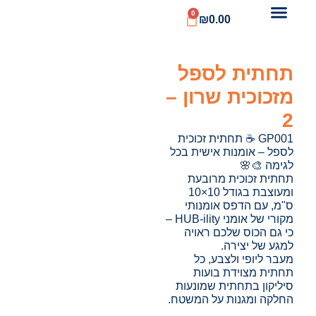
0
₪
0.00
תחתית לספל
מזכוכית שרון –
2
GP001 ☕ תחתית זכוכית
לספל – אומנות אישית בכל
לגימה 🎨🌸
תחתית זכוכית מרובעת
ומעוצבת בגודל 10×10
ס"מ, עם הדפס אומנותי
מקורי של אומני HUB-ility –
כי גם הכוס שלכם ראויה
למגע של יצירה.
מעבר ליופי ולצבע, כל
תחתית מצוידת בועות
סיליקון בתחתית שמונעות
החלקה ומגנות על המשטח.