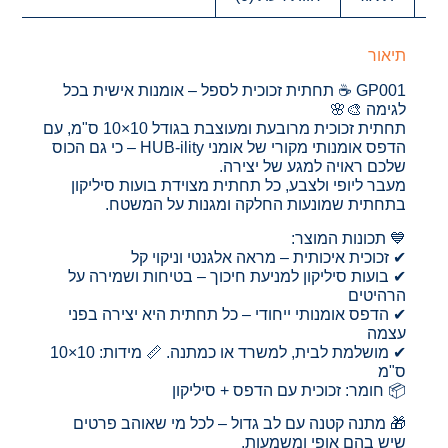
תיאור
GP001 ☕ תחתית זכוכית לספל – אומנות אישית בכל
לגימה 🎨🌸
תחתית זכוכית מרובעת ומעוצבת בגודל 10×10 ס"מ, עם
הדפס אומנותי מקורי של אומני HUB-ility – כי גם הכוס
שלכם ראויה למגע של יצירה.
מעבר ליופי ולצבע, כל תחתית מצוידת בועות סיליקון
בתחתית שמונעות החלקה ומגנות על המשטח.
💙 תכונות המוצר:
✔ זכוכית איכותית – מראה אלגנטי וניקוי קל
✔ בועות סיליקון למניעת חיכוך – בטיחות ושמירה על
הרהיטים
✔ הדפס אומנותי ייחודי – כל תחתית היא יצירה בפני
עצמה
✔ מושלמת לבית, למשרד או כמתנה. 📏 מידות: 10×10
ס"מ
📦 חומר: זכוכית עם הדפס + סיליקון
🎁 מתנה קטנה עם לב גדול – לכל מי שאוהב פרטים
שיש בהם אופי ומשמעות.