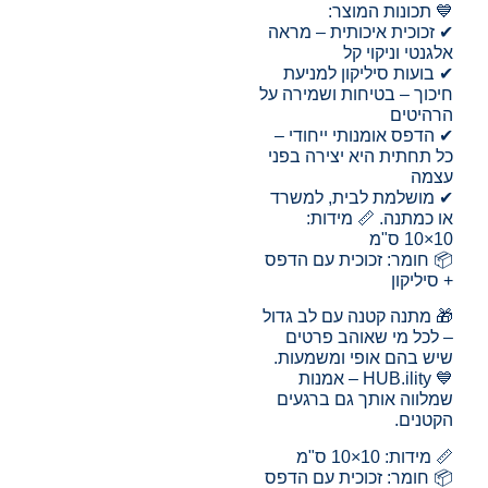
💙 תכונות המוצר:
✔ זכוכית איכותית – מראה
אלגנטי וניקוי קל
✔ בועות סיליקון למניעת
חיכוך – בטיחות ושמירה על
הרהיטים
✔ הדפס אומנותי ייחודי –
כל תחתית היא יצירה בפני
עצמה
✔ מושלמת לבית, למשרד
או כמתנה. 📏 מידות:
10×10 ס"מ
📦 חומר: זכוכית עם הדפס
+ סיליקון
🎁 מתנה קטנה עם לב גדול
– לכל מי שאוהב פרטים
שיש בהם אופי ומשמעות.
💙 HUB.ility – אמנות
שמלווה אותך גם ברגעים
הקטנים.
📏 מידות: 10×10 ס"מ
📦 חומר: זכוכית עם הדפס