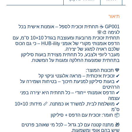
תיאור
GP001 ☕ תחתית זכוכית לספל – אומנות אישית בכל
לגימה 🎨🌸
תחתית זכוכית מרובעת ומעוצבת בגודל 10×10 ס"מ, עם
הדפס אומנותי מקורי של אומני HUB-ility – כי גם הכוס
שלכם ראויה למגע של יצירה.
מעבר ליופי ולצבע, כל תחתית מצוידת בועות סיליקון
בתחתית שמונעות החלקה ומגנות על המשטח.
💙 תכונות המוצר:
✔ זכוכית איכותית – מראה אלגנטי וניקוי קל
✔ בועות סיליקון למניעת חיכוך – בטיחות ושמירה על
הרהיטים
✔ הדפס אומנותי ייחודי – כל תחתית היא יצירה בפני
עצמה
✔ מושלמת לבית, למשרד או כמתנה. 📏 מידות: 10×10
ס"מ
📦 חומר: זכוכית עם הדפס + סיליקון
🎁 מתנה קטנה עם לב גדול – לכל מי שאוהב פרטים
שיש בהם אופי ומשמעות.