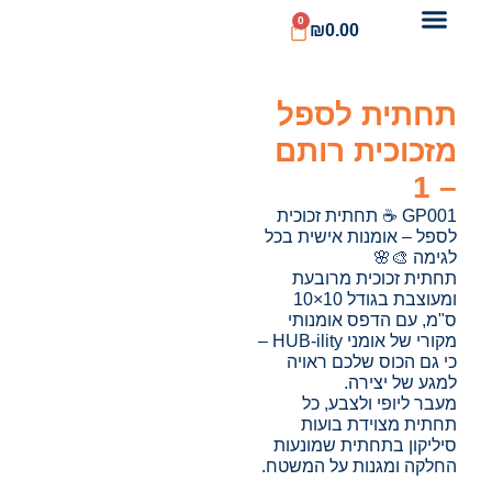
0
₪
0.00
תחתית לספל
מזכוכית רותם
– 1
GP001 ☕ תחתית זכוכית
לספל – אומנות אישית בכל
לגימה 🎨🌸
תחתית זכוכית מרובעת
ומעוצבת בגודל 10×10
ס"מ, עם הדפס אומנותי
מקורי של אומני HUB-ility –
כי גם הכוס שלכם ראויה
למגע של יצירה.
מעבר ליופי ולצבע, כל
תחתית מצוידת בועות
סיליקון בתחתית שמונעות
החלקה ומגנות על המשטח.