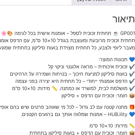
תיאור
GP001 ☕ תחתית זכוכית לספל – אומנות אישית בכל לגימה 🎨🌸
תחתית זכוכית מרובעת ומעוצבת בגודל 10×10 ס"מ, עם הדפס אומנותי מקורי של אומני HUB-ility – כי גם הכוס שלכם ראויה למגע של יצירה.
מעבר ליופי ולצבע, כל תחתית מצוידת בועות סיליקון בתחתית שמונ
💙 תכונות המוצר:
✔ זכוכית איכותית – מראה אלגנטי וניקוי קל
✔ בועות סיליקון למניעת חיכוך – בטיחות ושמירה על הרהיטים
✔ הדפס אומנותי ייחודי – כל תחתית היא יצירה בפני עצמה
✔ מושלמת לבית, למשרד או כמתנה. 📏 מידות: 10×10 ס"מ
📦 חומר: זכוכית עם הדפס + סיליקון
🎁 מתנה קטנה עם לב גדול – לכל מי שאוהב פרטים שיש בהם אופי
💙 HUB.ility – אמנות שמלווה אותך גם ברגעים הקטנים.
📏 מידות: 10×10 ס"מ
📦 חומר: זכוכית עם הדפס + בועות סיליקון בתחתית