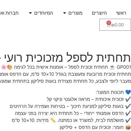
ראשי
היוצרים
מוצרים
המיוחדים
חברות ואר
0
₪
0.00
תחתית לספל מזכוכית רועי – 
GP001 ☕ תחתית זכוכית לספל – אומנות אישית בכל לגימה 🎨🌸
תחתית זכוכית מרובעת ומעוצבת בגודל 10×10 ס"מ, עם הדפס אומנותי מקורי של אומני HUB-ility – כי גם הכוס שלכם ראויה למגע של יצירה.
מעבר ליופי ולצבע, כל תחתית מצוידת בועות סיליקון בתחתית שמונ
💙 תכונות המוצר:
✔ זכוכית איכותית – מראה אלגנטי וניקוי קל
✔ בועות סיליקון למניעת חיכוך – בטיחות ושמירה על הרהיטים
✔ הדפס אומנותי ייחודי – כל תחתית היא יצירה בפני עצמה
✔ מושלמת לבית, למשרד או כמתנה. 📏 מידות: 10×10 ס"מ
📦 חומר: זכוכית עם הדפס + סיליקון