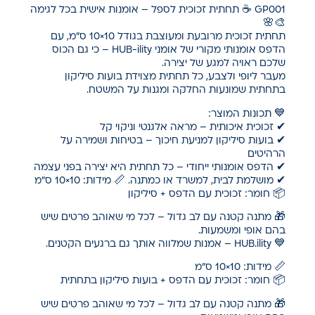
GP001 ☕ תחתית זכוכית לספל – אומנות אישית בכל לגימה
🎨🌸
תחתית זכוכית מרובעת ומעוצבת בגודל 10×10 ס"מ, עם
הדפס אומנותי מקורי של אומני HUB-ility – כי גם הכוס
שלכם ראויה למגע של יצירה.
מעבר ליופי ולצבע, כל תחתית מצוידת בועות סיליקון
בתחתית שמונעות החלקה ומגנות על המשטח.
💙 תכונות המוצר:
✔ זכוכית איכותית – מראה אלגנטי וניקוי קל
✔ בועות סיליקון למניעת חיכוך – בטיחות ושמירה על
הרהיטים
✔ הדפס אומנותי ייחודי – כל תחתית היא יצירה בפני עצמה
✔ מושלמת לבית, למשרד או כמתנה. 📏 מידות: 10×10 ס"מ
📦 חומר: זכוכית עם הדפס + סיליקון
🎁 מתנה קטנה עם לב גדול – לכל מי שאוהב פרטים שיש
בהם אופי ומשמעות.
💙 HUB.ility – אמנות שמלווה אותך גם ברגעים הקטנים.
📏 מידות: 10×10 ס"מ
📦 חומר: זכוכית עם הדפס + בועות סיליקון בתחתית
🎁 מתנה קטנה עם לב גדול – לכל מי שאוהב פרטים שיש