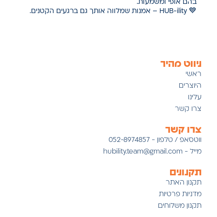
בהם אופי ומשמעות.
💙 HUB-ility – אמנות שמלווה אותך גם ברגעים הקטנים.
ניווט מהיר
ראשי
היוצרים
עלינו
צרו קשר
צרו קשר
ווטסאפ / טלפון - 052-8974857
מייל - hubility.team@gmail.com
תקנונים
תקנון האתר
מדניות פרטיות
תקנון משלוחים