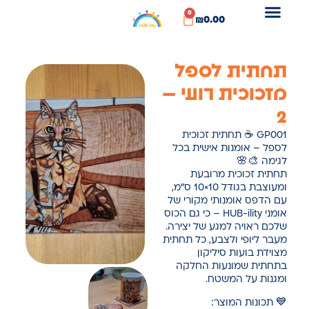
0
₪
0.00
תחתית לספל
מזכוכית רועי –
2
GP001 ☕ תחתית זכוכית
לספל – אומנות אישית בכל
לגימה 🎨🌸
תחתית זכוכית מרובעת
ומעוצבת בגודל 10×10 ס"מ,
עם הדפס אומנותי מקורי של
אומני HUB-ility – כי גם הכוס
שלכם ראויה למגע של יצירה.
מעבר ליופי ולצבע, כל תחתית
מצוידת בועות סיליקון
בתחתית שמונעות החלקה
ומגנות על המשטח.
💙 תכונות המוצר: