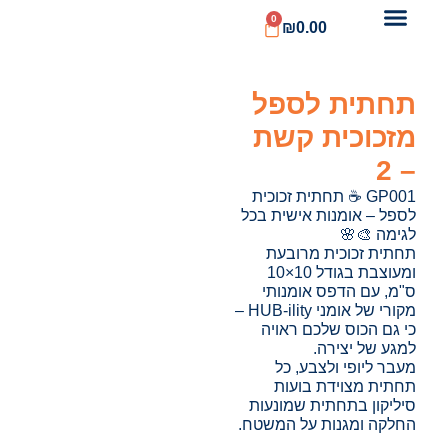
0
₪
0.00
תחתית לספל
מזכוכית קשת
– 2
GP001 ☕ תחתית זכוכית
לספל – אומנות אישית בכל
לגימה 🎨🌸
תחתית זכוכית מרובעת
ומעוצבת בגודל 10×10
ס"מ, עם הדפס אומנותי
מקורי של אומני HUB-ility –
כי גם הכוס שלכם ראויה
למגע של יצירה.
מעבר ליופי ולצבע, כל
תחתית מצוידת בועות
סיליקון בתחתית שמונעות
החלקה ומגנות על המשטח.