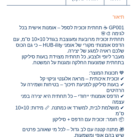
תיאור
GP001 ☕ תחתית זכוכית לספל – אומנות אישית בכל
לגימה 🎨🌸
תחתית זכוכית מרובעת ומעוצבת בגודל 10×10 ס"מ, עם
הדפס אומנותי מקורי של אומני HUB-ility – כי גם הכוס
שלכם ראויה למגע של יצירה.
מעבר ליופי ולצבע, כל תחתית מצוידת בועות סיליקון
בתחתית שמונעות החלקה ומגנות על המשטח.
💙 תכונות המוצר:
✔ זכוכית איכותית – מראה אלגנטי וניקוי קל
✔ בועות סיליקון למניעת חיכוך – בטיחות ושמירה על
הרהיטים
✔ הדפס אומנותי ייחודי – כל תחתית היא יצירה בפני
עצמה
✔ מושלמת לבית, למשרד או כמתנה. 📏 מידות: 10×10
ס"מ
📦 חומר: זכוכית עם הדפס + סיליקון
🎁 מתנה קטנה עם לב גדול – לכל מי שאוהב פרטים
שיש בהם אופי ומשמעות.