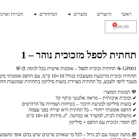
ראשי
היוצרים
מוצרים
המיוחדים
חברות וארגונ
0
₪
0.00
תחתית לספל מזכוכית נוהר – 1
GP001 ☕ תחתית זכוכית לספל – אומנות אישית בכל לגימה 🎨🌸
תחתית זכוכית מרובעת ומעוצבת בגודל 10×10 ס"מ, עם הדפס אומנותי מקורי של אומני HUB-ility – כי גם הכוס שלכם ראויה למגע של יצירה.
מעבר ליופי ולצבע, כל תחתית מצוידת בועות סיליקון בתחתית שמונעות הח
💙 תכונות המוצר:
✔ זכוכית איכותית – מראה אלגנטי וניקוי קל
✔ בועות סיליקון למניעת חיכוך – בטיחות ושמירה על הרהיטים
✔ הדפס אומנותי ייחודי – כל תחתית היא יצירה בפני עצמה
✔ מושלמת לבית, למשרד או כמתנה. 📏 מידות: 10×10 ס"מ
📦 חומר: זכוכית עם הדפס + סיליקון
🎁 מתנה קטנה עם לב גדול – לכל מי שאוהב פרטים שיש בהם אופי ומשמעו