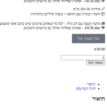
💙 HUB.ility – אמנות שמלווה אותך גם ברגעים הקטנים.
📏 מידות: 10×10 ס"מ
📦 חומר: זכוכית עם הדפס + בועות סיליקון בתחתית
🎁 מתנה קטנה עם לב גדול – לכל מי שאוהב פרטים שיש בהם אופי ומשמעו
💙 HUB-ility – אמנות שמלווה אותך גם ברגעים הקטנים.
בקרו בעמוד שלי
₪
30.00
הוספה לסל
תיאור
חוות דעת (0)
תיאור