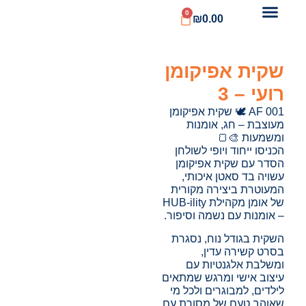
0
₪
0.00
שקית אפיקומן
רועי – 3
AF 001 🕊️ שקית אפיקומן
מעוצבת – חג, אומנות
ומשמעות 🎨🍞
הכניסו ייחוד ויופי לשולחן
הסדר עם שקית אפיקומן
עשויה בד סאטן איכותי,
המעוטרת ביצירה מקורית
של אומן מקהילת HUB-ility
– אומנות עם נשמה וסיפור.
השקית בגודל נוח, נסגרת
בסרט קשירה עדין,
ומשלבת אלגנטיות עם
עיצוב אישי ומרגש שמתאים
לילדים, למבוגרים ולכל מי
שאוהב טעם של מסורת עם