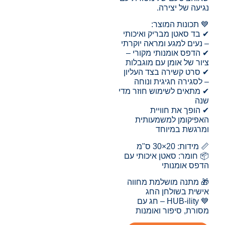
נגיעה של יצירה.
💙 תכונות המוצר:
✔ בד סאטן מבריק ואיכותי
– נעים למגע ומראה יוקרתי
✔ הדפס אומנותי מקורי –
ציור של אומן עם מוגבלות
✔ סרט קשירה בצד העליון
– לסגירה חגיגית ונוחה
✔ מתאים לשימוש חוזר מדי
שנה
✔ הופך את חוויית
האפיקומן למשמעותית
ומרגשת במיוחד
📏 מידות: 20×30 ס"מ
📦 חומר: סאטן איכותי עם
הדפס אומנותי
🎁 מתנה מושלמת מחווה
אישית בשולחן החג
💙 HUB-ility – חג עם
מסורת, סיפור ואומנות