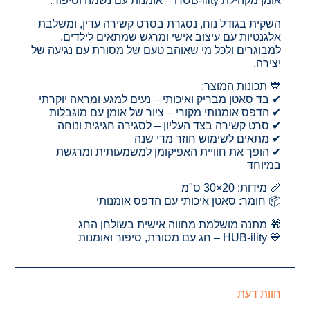
אומן מקהילת HUB-ility – אומנות עם נשמה וסיפור.
השקית בגודל נוח, נסגרת בסרט קשירה עדין, ומשלבת
אלגנטיות עם עיצוב אישי ומרגש שמתאים לילדים,
למבוגרים ולכל מי שאוהב טעם של מסורת עם נגיעה של
יצירה.
💙 תכונות המוצר:
✔ בד סאטן מבריק ואיכותי – נעים למגע ומראה יוקרתי
✔ הדפס אומנותי מקורי – ציור של אומן עם מוגבלות
✔ סרט קשירה בצד העליון – לסגירה חגיגית ונוחה
✔ מתאים לשימוש חוזר מדי שנה
✔ הופך את חוויית האפיקומן למשמעותית ומרגשת
במיוחד
📏 מידות: 20×30 ס"מ
📦 חומר: סאטן איכותי עם הדפס אומנותי
🎁 מתנה מושלמת מחווה אישית בשולחן החג
💙 HUB-ility – חג עם מסורת, סיפור ואומנות
חוות דעת