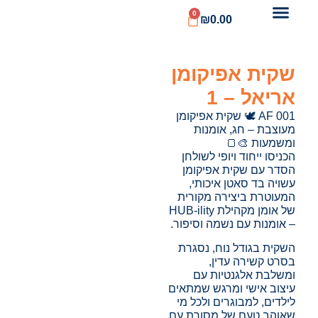
0
₪
0.00
שקית אפיקומן
אריאל – 1
AF 001 🕊️ שקית אפיקומן
מעוצבת – חג, אומנות
ומשמעות 🎨🍞
הכניסו ייחוד ויופי לשולחן
הסדר עם שקית אפיקומן
עשויה בד סאטן איכותי,
המעוטרת ביצירה מקורית
של אומן מקהילת HUB-ility
– אומנות עם נשמה וסיפור.
השקית בגודל נוח, נסגרת
בסרט קשירה עדין,
ומשלבת אלגנטיות עם
עיצוב אישי ומרגש שמתאים
לילדים, למבוגרים ולכל מי
שאוהב טעם של מסורת עם