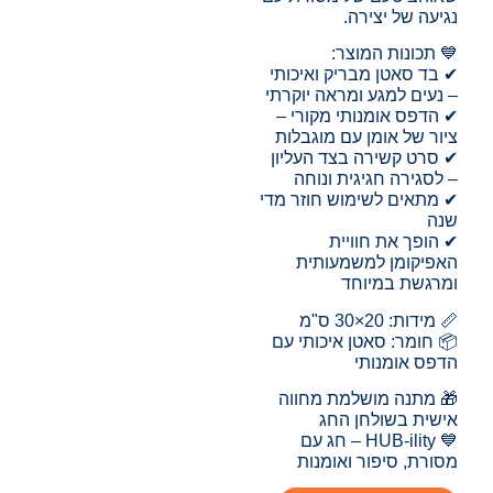
נגיעה של יצירה.
💙 תכונות המוצר:
✔ בד סאטן מבריק ואיכותי
– נעים למגע ומראה יוקרתי
✔ הדפס אומנותי מקורי –
ציור של אומן עם מוגבלות
✔ סרט קשירה בצד העליון
– לסגירה חגיגית ונוחה
✔ מתאים לשימוש חוזר מדי
שנה
✔ הופך את חוויית
האפיקומן למשמעותית
ומרגשת במיוחד
📏 מידות: 20×30 ס"מ
📦 חומר: סאטן איכותי עם
הדפס אומנותי
🎁 מתנה מושלמת מחווה
אישית בשולחן החג
💙 HUB-ility – חג עם
מסורת, סיפור ואומנות