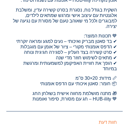
אומן מקהילת HUB-ility – אומנות עם נשמה וסיפור.
השקית בגודל נוח, נסגרת בסרט קשירה עדין, ומשלבת
אלגנטיות עם עיצוב אישי ומרגש שמתאים לילדים,
למבוגרים ולכל מי שאוהב טעם של מסורת עם נגיעה של
יצירה.
💙 תכונות המוצר:
✔ בד סאטן מבריק ואיכותי – נעים למגע ומראה יוקרתי
✔ הדפס אומנותי מקורי – ציור של אומן עם מוגבלות
✔ סרט קשירה בצד העליון – לסגירה חגיגית ונוחה
✔ מתאים לשימוש חוזר מדי שנה
✔ הופך את חוויית האפיקומן למשמעותית ומרגשת
במיוחד
📏 מידות: 20×30 ס"מ
📦 חומר: סאטן איכותי עם הדפס אומנותי
🎁 מתנה מושלמת מחווה אישית בשולחן החג
💙 HUB-ility – חג עם מסורת, סיפור ואומנות
חוות דעת