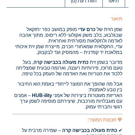
תיאור
חוות דעת (0)
תיאור
שמן הזית של
כרם עדי
מופק במושב כפר יחזקאל
שבגלבוע, בלב משק אקולוגי ללא ריסוס, מתוך אהבה
לאדמה ולחקלאות מסורתית ואחראית.
עדי, החקלאית שמאחורי הכרם, מייצרת שמן זית איכותי
במלאכת יד קפדנית – מהמסיק ועד לבקבוק.
מדובר בשמן זית
כתית מעולה בכבישה קרה
, בעל
טעם מרוכז, פירותיות רעננה, וארומה טבעית שמצליחה
ללכוד את הטריות ואת האדמה של העמק בכל טיפה.
אבל מה שהופך את המוצר לייחודי באמת הוא החיבור
בין טבע לאומנות:
האריזות מעוטרות ביצירות של אמני
HUB-ility
– אמנים
עם מוגבלויות מורכבות, שיצירתם מוסיפה לשמן ערך
רגשי וחברתי עמוק.
💙 תכונות המוצר:
✔
כתית מעולה בכבישה קרה
– שמירה מרבית על