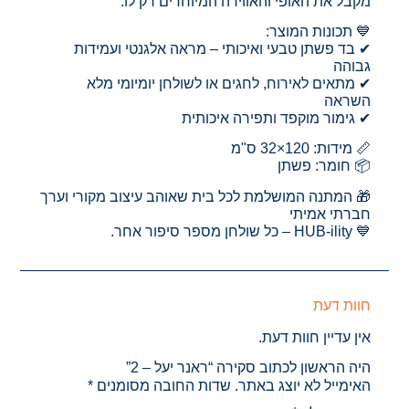
מקבל את האופי והאווירה המיוחדים רק לו.
💙 תכונות המוצר:
✔ בד פשתן טבעי ואיכותי – מראה אלגנטי ועמידות
גבוהה
✔ מתאים לאירוח, לחגים או לשולחן יומיומי מלא
השראה
✔ גימור מוקפד ותפירה איכותית
📏 מידות: 120×32 ס"מ
📦 חומר: פשתן
🎁 המתנה המושלמת לכל בית שאוהב עיצוב מקורי וערך
חברתי אמיתי
💙 HUB-ility – כל שולחן מספר סיפור אחר.
חוות דעת
אין עדיין חוות דעת.
היה הראשון לכתוב סקירה “ראנר יעל – 2”
האימייל לא יוצג באתר.
שדות החובה מסומנים
*