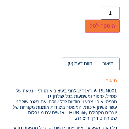
הוספה לסל
תיאור
חוות דעת (0)
תיאור
RUN001 🌟 ראנר שולחני בעיצוב אומנותי – נגיעה של
סטייל, סיפור ומשמעות בכל שולחן 🎨
הכניסו אופי, צבע וייחודיות לכל שולחן עם ראנר שולחני
עשוי פשתן איכותי, המעוטר ביצירות אומנות מקוריות של
יוצרים מקהילת HUB-ility – אנשים עם מוגבלות
שפורחים דרך היצירה.
כל ראנר מגיע עם איור ייחודי ושונה – החל מנגיעות טבע