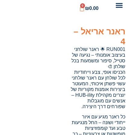
0
₪
0.00
ראנר אריאל –
4
RUN001 🌟 ראנר שולחני
בעיצוב אומנותי – נגיעה של
סטייל, סיפור ומשמעות בכל
שולחן 🎨
הכניסו אופי, צבע וייחודיות
לכל שולחן עם ראנר שולחני
עשוי פשתן איכותי, המעוטר
ביצירות אומנות מקוריות של
יוצרים מקהילת HUB-ility –
אנשים עם מוגבלות
שפורחים דרך היצירה.
כל ראנר מגיע עם איור
ייחודי ושונה – החל מנגיעות
טבע ועד קומפוזיציות
מופשטות או צבעוניות – כך