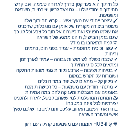
כל חיתוך הוא צעד קטן בדרך לארוחה טעימה, ועם קרש
החיתוך הייחודי שלנו – גם צעד לכיוון יצירתיות, השראה
ומשמעות.
🖌️ עיצוב ייחודי עם טאץ’ אישי – קרש החיתוך שלנו
מעוטר ביצירה מקורית של אומן עם מוגבלות, שהכניס
את עולמו הפנימי ואת כישרונו אל תוך כל צבע וכל קו. כך
שגם בזמן הבישול, תיהנו ממגע של השראה.
💙 למה תתאהבו בו מיד?
✔ עשוי זכוכית מחוסמת – עמיד בפני חום, כתמים
וריחות
✔ שכבה כפולה לשימושיות גבוהה – עמיד לאורך זמן
ומתאים לכל סוגי החיתוך
✔ בטיחות ויציבות – ארבע נקודות גומי מונעות החלקה
ושומרות על הקרש במקום
✔ ניקיון קל – מתאים לשטיפה במדיח כלים
✔ מתנה ייחודית עם משמעות – כל רכישה תומכת
באומנים עם מוגבלות ומעניקה להם במה אמיתית
🎁 המתנה המושלמת למי שאוהב לבשל, לארח ולהכניס
יצירתיות לכל פינה במטבח!
בחרו את העיצוב האהוב עליכם ותנו למטבח שלכם טאץ'
אישי ומעורר השראה.
💙 HUB-ility אומנות עם משמעות, קהילה עם חזון