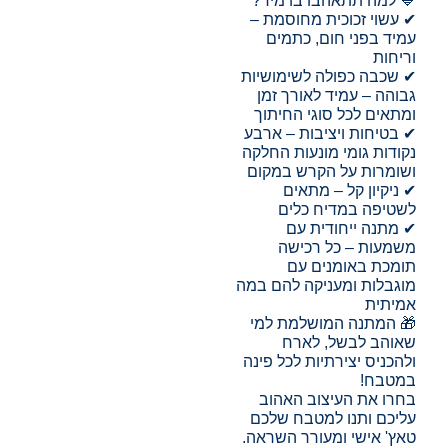
💙 למה תתאהבו בו מיד?
✔ עשוי זכוכית מחוסמת –
עמיד בפני חום, כתמים
וריחות
✔ שכבה כפולה לשימושיות
גבוהה – עמיד לאורך זמן
ומתאים לכל סוגי החיתוך
✔ בטיחות ויציבות – ארבע
נקודות גומי מונעות החלקה
ושומרות על הקרש במקום
✔ ניקיון קל – מתאים
לשטיפה במדיח כלים
✔ מתנה ייחודית עם
משמעות – כל רכישה
תומכת באומנים עם
מוגבלות ומעניקה להם במה
אמיתית
🎁 המתנה המושלמת למי
שאוהב לבשל, לארח
ולהכניס יצירתיות לכל פינה
במטבח!
בחרו את העיצוב האהוב
עליכם ותנו למטבח שלכם
טאץ' אישי ומעורר השראה.