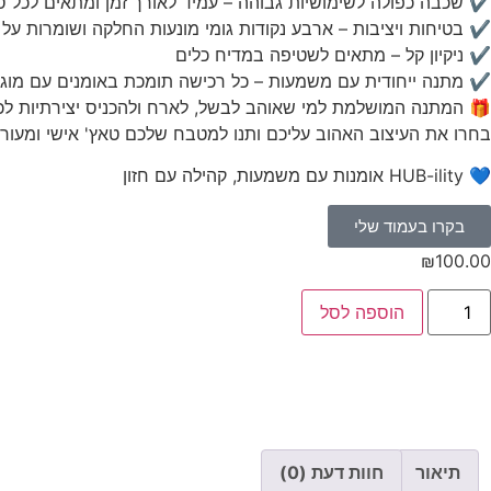
✔ שכבה כפולה לשימושיות גבוהה – עמיד לאורך זמן ומתאים לכל סו
✔ בטיחות ויציבות – ארבע נקודות גומי מונעות החלקה ושומרות ע
✔ ניקיון קל – מתאים לשטיפה במדיח כלים
✔ מתנה ייחודית עם משמעות – כל רכישה תומכת באומנים עם מוג
🎁 המתנה המושלמת למי שאוהב לבשל, לארח ולהכניס יצירתיות לכ
בחרו את העיצוב האהוב עליכם ותנו למטבח שלכם טאץ' אישי ומעור
💙 HUB-ility אומנות עם משמעות, קהילה עם חזון
בקרו בעמוד שלי
₪
100.00
הוספה לסל
תיאור
חוות דעת (0)