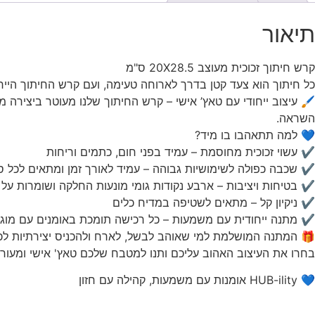
תיאור
קרש חיתוך זכוכית מעוצב 20X28.5 ס"מ
כל חיתוך הוא צעד קטן בדרך לארוחה טעימה, ועם קרש החיתוך הייחוד
🖌️ עיצוב ייחודי עם טאץ’ אישי – קרש החיתוך שלנו מעוטר ביצירה מ
השראה.
💙 למה תתאהבו בו מיד?
✔ עשוי זכוכית מחוסמת – עמיד בפני חום, כתמים וריחות
✔ שכבה כפולה לשימושיות גבוהה – עמיד לאורך זמן ומתאים לכל סו
✔ בטיחות ויציבות – ארבע נקודות גומי מונעות החלקה ושומרות ע
✔ ניקיון קל – מתאים לשטיפה במדיח כלים
✔ מתנה ייחודית עם משמעות – כל רכישה תומכת באומנים עם מוג
🎁 המתנה המושלמת למי שאוהב לבשל, לארח ולהכניס יצירתיות לכ
בחרו את העיצוב האהוב עליכם ותנו למטבח שלכם טאץ' אישי ומעור
💙 HUB-ility אומנות עם משמעות, קהילה עם חזון