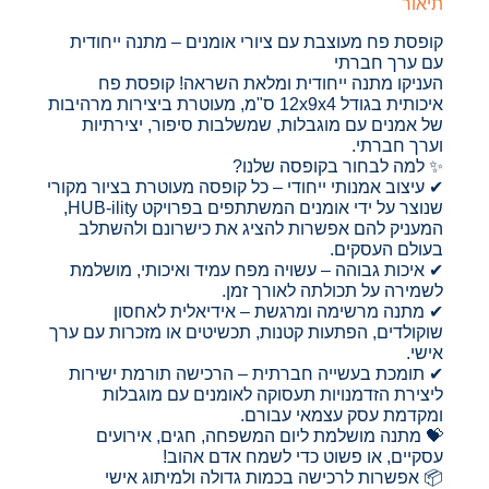
תיאור
קופסת פח מעוצבת עם ציורי אומנים – מתנה ייחודית
עם ערך חברתי
העניקו מתנה ייחודית ומלאת השראה! קופסת פח
איכותית בגודל 12x9x4 ס"מ, מעוטרת ביצירות מרהיבות
של אמנים עם מוגבלות, שמשלבות סיפור, יצירתיות
וערך חברתי.
✨ למה לבחור בקופסה שלנו?
✔ עיצוב אמנותי ייחודי – כל קופסה מעוטרת בציור מקורי
שנוצר על ידי אומנים המשתתפים בפרויקט HUB-ility,
המעניק להם אפשרות להציג את כישרונם ולהשתלב
בעולם העסקים.
✔ איכות גבוהה – עשויה מפח עמיד ואיכותי, מושלמת
לשמירה על תכולתה לאורך זמן.
✔ מתנה מרשימה ומרגשת – אידיאלית לאחסון
שוקולדים, הפתעות קטנות, תכשיטים או מזכרות עם ערך
אישי.
✔ תומכת בעשייה חברתית – הרכישה תורמת ישירות
ליצירת הזדמנויות תעסוקה לאומנים עם מוגבלות
ומקדמת עסק עצמאי עבורם.
💝 מתנה מושלמת ליום המשפחה, חגים, אירועים
עסקיים, או פשוט כדי לשמח אדם אהוב!
📦 אפשרות לרכישה בכמות גדולה ולמיתוג אישי