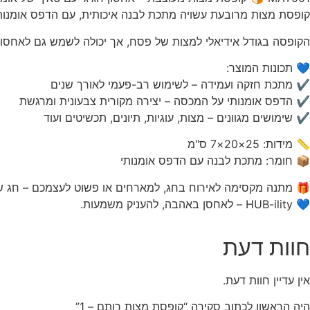
קופסת מצות מרובעת עשויה מתכת לבנה איכותית, עם הדפס אומנותי מקורי של אומן מקהילת HUB-ility – ח
הקופסה בגודל אידיאלי למצות של פסח, אך יכולה לשמש גם לאחסון ת
💙 תכונות המוצר:
✔ מתכת חזקה ועמידה – לשימוש רב-פעמי לאורך שנים
✔ הדפס אומנותי על המכסה – יצירה מקורית צבעונית ומרגשת
✔ שימושים מגוונים – מצות, עוגיות, תיונים, תכשיטים ועוד
📏 מידות: 25×20×7 ס"מ
📦 חומר: מתכת לבנה עם הדפס אומנותי
🎁 מתנה מקסימה לאירוח בחג, למארחים או פשוט לעצמכם – חג ש
💙 HUB-ility – לאחסן באהבה, להעניק משמעות.
חוות דעת
אין עדיין חוות דעת.
היה הראשון לכתוב סקירה “קופסת מצות רותם – 1”