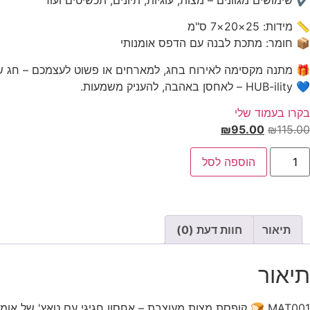
📏 מידות: 25×20×7 ס"מ
📦 חומר: מתכת לבנה עם הדפס אומנותי
🎁 מתנה מקסימה לאירוח בחג, למארחים או פשוט לעצמכם – חג ש
💙 HUB-ility – לאחסן באהבה, להעניק משמעות.
בקרו בעמוד שלי
המחיר
המחיר
₪
95.00
₪
115.00
המקורי
הנוכחי
מות
היה:
הוא:
הוספה לסל
ל
ופסת
₪95.00.
₪115.00.
צות
ותם
תיאור
חוות דעת (0)
תיאור
MAT001 🍞 קופסת מצות מעוצבת – אחסון חגיגי עם טאץ' של אומנות 🎨✨