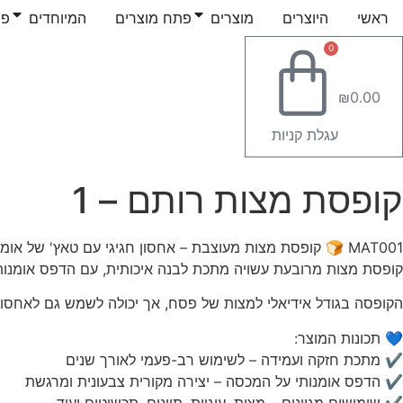
לג
ראשי
היוצרים
מוצרים
פתח מוצרים
המיוחדים
פת
תוכן
0
₪
0.00
עגלת קניות
קופסת מצות רותם – 1
MAT001 🍞 קופסת מצות מעוצבת – אחסון חגיגי עם טאץ' של אומנות 🎨✨
קופסת מצות מרובעת עשויה מתכת לבנה איכותית, עם הדפס אומנותי מקורי של אומן מקהילת HUB-ility – ח
הקופסה בגודל אידיאלי למצות של פסח, אך יכולה לשמש גם לאחסון ת
💙 תכונות המוצר:
✔ מתכת חזקה ועמידה – לשימוש רב-פעמי לאורך שנים
✔ הדפס אומנותי על המכסה – יצירה מקורית צבעונית ומרגשת
✔ שימושים מגוונים – מצות, עוגיות, תיונים, תכשיטים ועוד