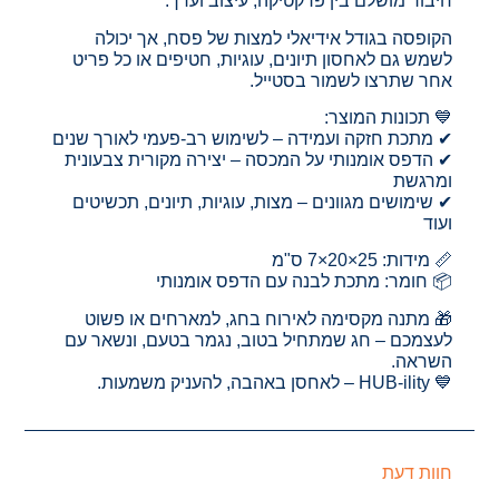
חיבור מושלם בין פרקטיקה, עיצוב וערך.
הקופסה בגודל אידיאלי למצות של פסח, אך יכולה
לשמש גם לאחסון תיונים, עוגיות, חטיפים או כל פריט
אחר שתרצו לשמור בסטייל.
💙 תכונות המוצר:
✔ מתכת חזקה ועמידה – לשימוש רב-פעמי לאורך שנים
✔ הדפס אומנותי על המכסה – יצירה מקורית צבעונית
ומרגשת
✔ שימושים מגוונים – מצות, עוגיות, תיונים, תכשיטים
ועוד
📏 מידות: 25×20×7 ס"מ
📦 חומר: מתכת לבנה עם הדפס אומנותי
🎁 מתנה מקסימה לאירוח בחג, למארחים או פשוט
לעצמכם – חג שמתחיל בטוב, נגמר בטעם, ונשאר עם
השראה.
💙 HUB-ility – לאחסן באהבה, להעניק משמעות.
חוות דעת