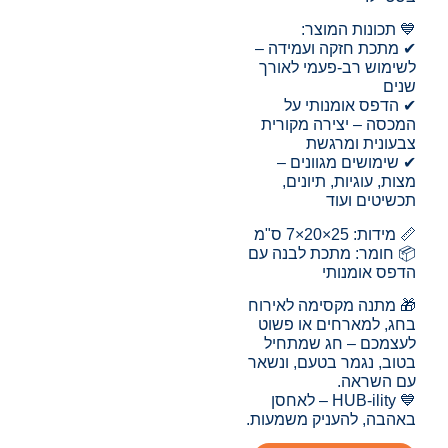
💙 תכונות המוצר:
✔ מתכת חזקה ועמידה –
לשימוש רב-פעמי לאורך
שנים
✔ הדפס אומנותי על
המכסה – יצירה מקורית
צבעונית ומרגשת
✔ שימושים מגוונים –
מצות, עוגיות, תיונים,
תכשיטים ועוד
📏 מידות: 25×20×7 ס"מ
📦 חומר: מתכת לבנה עם
הדפס אומנותי
🎁 מתנה מקסימה לאירוח
בחג, למארחים או פשוט
לעצמכם – חג שמתחיל
בטוב, נגמר בטעם, ונשאר
עם השראה.
💙 HUB-ility – לאחסן
באהבה, להעניק משמעות.