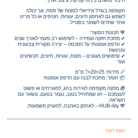
חיבור מושלם בין פרקטיקה, עיצוב וערך.
הקופסה בגודל אידיאלי למצות של פסח, אך יכולה
לשמש גם לאחסון תיונים, עוגיות, חטיפים או כל פריט
אחר שתרצו לשמור בסטייל.
💙 תכונות המוצר:
✔ מתכת חזקה ועמידה – לשימוש רב-פעמי לאורך שנים
✔ הדפס אומנותי על המכסה – יצירה מקורית צבעונית
ומרגשת
✔ שימושים מגוונים – מצות, עוגיות, תיונים, תכשיטים
ועוד
📏 מידות: 25×20×7 ס"מ
📦 חומר: מתכת לבנה עם הדפס אומנותי
🎁 מתנה מקסימה לאירוח בחג, למארחים או פשוט
לעצמכם – חג שמתחיל בטוב, נגמר בטעם, ונשאר עם
השראה.
💙 HUB-ility – לאחסן באהבה, להעניק משמעות.
חוות דעת