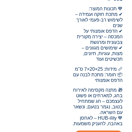
💙 תכונות המוצר:
✔ מתכת חזקה ועמידה –
לשימוש רב-פעמי לאורך
שנים
✔ הדפס אומנותי על
המכסה – יצירה מקורית
צבעונית ומרגשת
✔ שימושים מגוונים –
מצות, עוגיות, תיונים,
תכשיטים ועוד
📏 מידות: 25×20×7 ס"מ
📦 חומר: מתכת לבנה עם
הדפס אומנותי
🎁 מתנה מקסימה לאירוח
בחג, למארחים או פשוט
לעצמכם – חג שמתחיל
בטוב, נגמר בטעם, ונשאר
עם השראה.
💙 HUB-ility – לאחסן
באהבה, להעניק משמעות.