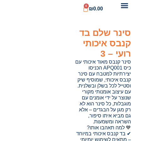
0
₪
0.00
סינר שלם בד
קנבס איכותי
רועי – 3
סינר קנבס מאוד איכותי עם
כיס APQ001 הכניסו
יצירתיות למטבח עם סינר
קנבס איכותי, שמוסיף שיק
וסטייל לכל בשלן ובשלנית.
עם עיצוב אומנותי מקורי
שנוצר על ידי אומנים עם
מוגבלות, כל סינר הוא לא
רק מגן על הבגדים – אלא
גם מביא איתו סיפור,
השראה ומשמעות.
💙 למה תאהבו אותו?
✔ בד קנבס איכותי במיוחד
– מתאים לשימוש יומיומי