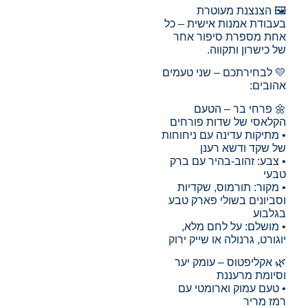
🖼️ הצנצנת מעוטרת
בעבודת אמנות אישית – כל
אחת מספרת סיפור אחר
של כישרון ותקווה.
💛 לבחירתכם – שני טעמים
אהובים:
🌼 פרחי בר – הטעם
הקלאסי של שדות פורחים
• מתיקות עדינה עם ניחוחות
של שקד ודשא רענן
• צבע: זהוב-בהיר עם ברק
טבעי
• מקור: תורמוס, שקדיות
וסביונים בשולי פארק טבע
בגלבוע
• מושלם: על לחם מלא,
יוגורט, גרנולה או שייק ירוק
🌿 אקליפטוס – עומק יער
וסיומת מרעננת
• טעם עמוק וארומטי עם
רמז מריר