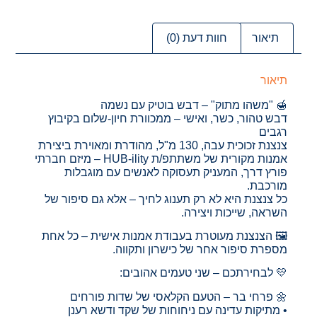
תיאור
חוות דעת (0)
תיאור
🍯 "משהו מתוק" – דבש בוטיק עם נשמה
דבש טהור, כשר, ואישי – ממכוורת חיון-שלום בקיבוץ
רגבים
צנצנת זכוכית עבה, 130 מ"ל, מהודרת ומאוירת ביצירת
אמנות מקורית של משתתפ/ת HUB-ility – מיזם חברתי
פורץ דרך, המעניק תעסוקה לאנשים עם מוגבלות
מורכבת.
כל צנצנת היא לא רק תענוג לחיך – אלא גם סיפור של
השראה, שייכות ויצירה.
🖼️ הצנצנת מעוטרת בעבודת אמנות אישית – כל אחת
מספרת סיפור אחר של כישרון ותקווה.
💛 לבחירתכם – שני טעמים אהובים:
🌼 פרחי בר – הטעם הקלאסי של שדות פורחים
• מתיקות עדינה עם ניחוחות של שקד ודשא רענן