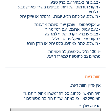
• צבע: זהוב-בהיר עם ברק טבעי
• מקור: תורמוס, שקדיות וסביונים בשולי פארק טבע
בגלבוע
• מושלם: על לחם מלא, יוגורט, גרנולה או שייק ירוק
🌿 אקליפטוס – עומק יער וסיומת מרעננת
• טעם עמוק וארומטי עם רמז מריר
• צבע: ענברי-ירקרק, שקוף למחצה
• מקור: עצי האקליפטוס בגליל
• מושלם: לתה צמחים, סלט ירוק או מרק חורפי
✨ 130 מ"ל של טעם, לב ואומנות.
מתאים גם כתוספת למארז חגיגי.
חוות דעת
אין עדיין חוות דעת.
היה הראשון לכתוב סקירה “משהו מתוק רותם-1”
האימייל לא יוצג באתר.
שדות החובה מסומנים
*
הדירוג שלך
*