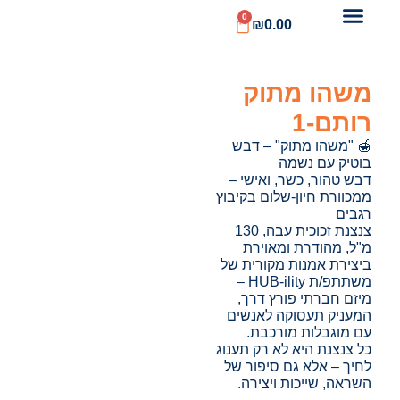
0
₪
0.00
משהו מתוק
רותם-1
🍯 "משהו מתוק" – דבש
בוטיק עם נשמה
דבש טהור, כשר, ואישי –
ממכוורת חיון-שלום בקיבוץ
רגבים
צנצנת זכוכית עבה, 130
מ"ל, מהודרת ומאוירת
ביצירת אמנות מקורית של
משתתפ/ת HUB-ility –
מיזם חברתי פורץ דרך,
המעניק תעסוקה לאנשים
עם מוגבלות מורכבת.
כל צנצנת היא לא רק תענוג
לחיך – אלא גם סיפור של
השראה, שייכות ויצירה.