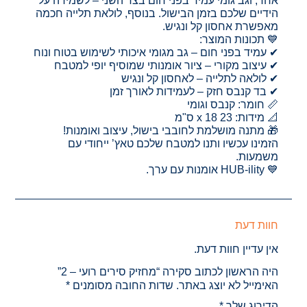
אחד, וגב גומי עמיד בפני חום בצד השני – לשמירה על
הידיים שלכם בזמן הבישול. בנוסף, לולאת תלייה חכמה
מאפשרת אחסון קל ונגיש.
💙 תכונות המוצר:
✔ עמיד בפני חום – גב מגומי איכותי לשימוש בטוח ונוח
✔ עיצוב מקורי – ציור אומנותי שמוסיף יופי למטבח
✔ לולאה לתלייה – לאחסון קל ונגיש
✔ בד קנבס חזק – לעמידות לאורך זמן
📏 חומר: קנבס וגומי
📐 מידות: 23 x 18 ס"מ
🎁 מתנה מושלמת לחובבי בישול, עיצוב ואומנות!
הזמינו עכשיו ותנו למטבח שלכם טאץ’ ייחודי עם
משמעות.
💙 HUB-ility אומנות עם ערך.
חוות דעת
אין עדיין חוות דעת.
היה הראשון לכתוב סקירה “מחזיק סירים רועי – 2”
האימייל לא יוצג באתר.
שדות החובה מסומנים
*
הדירוג שלך
*