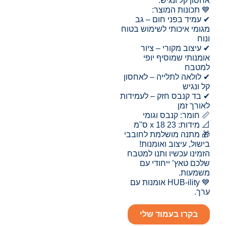
אחסון קל ונגיש.
💙 תכונות המוצר:
✔ עמיד בפני חום – גב
מגומי איכותי לשימוש בטוח
ונוח
✔ עיצוב מקורי – ציור
אומנותי שמוסיף יופי
למטבח
✔ לולאה לתלייה – לאחסון
קל ונגיש
✔ בד קנבס חזק – לעמידות
לאורך זמן
📏 חומר: קנבס וגומי
📐 מידות: 23 x 18 ס"מ
🎁 מתנה מושלמת לחובבי
בישול, עיצוב ואומנות!
הזמינו עכשיו ותנו למטבח
שלכם טאץ’ ייחודי עם
משמעות.
💙 HUB-ility אומנות עם
ערך.
בקרו בעמוד שלי