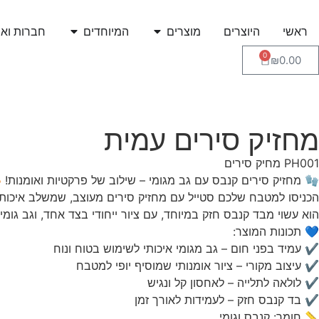
ראשי
היוצרים
מוצרים
המיוחדים
חברות ואר
0
₪
0.00
מחזיק סירים עמית
PH001 מחיק סירים
🧤 מחזיק סירים קנבס עם גב מגומי – שילוב של פרקטיות ואומנות! 
הכניסו למטבח שלכם סטייל עם מחזיק סירים מעוצב, שמשלב איכות, ה
הוא עשוי מבד קנבס חזק במיוחד, עם ציור ייחודי בצד אחד, וגב גומ
💙 תכונות המוצר:
✔ עמיד בפני חום – גב מגומי איכותי לשימוש בטוח ונוח
✔ עיצוב מקורי – ציור אומנותי שמוסיף יופי למטבח
✔ לולאה לתלייה – לאחסון קל ונגיש
✔ בד קנבס חזק – לעמידות לאורך זמן
📏 חומר: קנבס וגומי