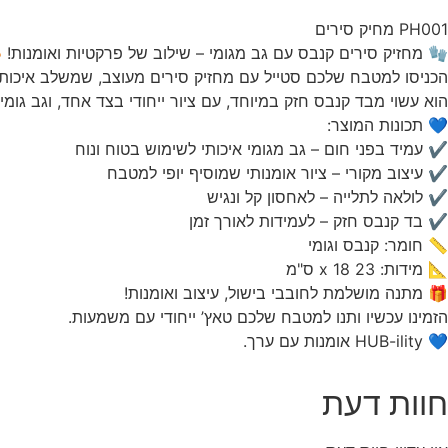
PH001 מחיק סירים
🧤 מחזיק סירים קנבס עם גב מגומי – שילוב של פרקטיות ואומנות! 
הכניסו למטבח שלכם סטייל עם מחזיק סירים מעוצב, שמשלב איכות, ה
הוא עשוי מבד קנבס חזק במיוחד, עם ציור ייחודי בצד אחד, וגב גומ
💙 תכונות המוצר:
✔ עמיד בפני חום – גב מגומי איכותי לשימוש בטוח ונוח
✔ עיצוב מקורי – ציור אומנותי שמוסיף יופי למטבח
✔ לולאה לתלייה – לאחסון קל ונגיש
✔ בד קנבס חזק – לעמידות לאורך זמן
📏 חומר: קנבס וגומי
📐 מידות: 23 x 18 ס"מ
🎁 מתנה מושלמת לחובבי בישול, עיצוב ואומנות!
הזמינו עכשיו ותנו למטבח שלכם טאץ’ ייחודי עם משמעות.
💙 HUB-ility אומנות עם ערך.
חוות דעת