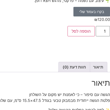
🌱 עיצוב עם נשמה – פרקטי, מרגש ויוצא דופן.
בקרו בעמוד שלי
₪
120.00
הוספה לסל
תיאור
חוות דעת (0)
תיאור
הגשה עם סיפור – כי לאמנות יש מקום על השולחן
פלטת הגשה ייחודית מבמבוק טבעי בגודל 47.5×15.5 ס"מ, עם שלושה אריחים מצוירים מבית HUB-ility – כל אחד מהם יצירה אומנותית מקורית של אדם עם מוגבלות.
✨ למה לבחור בפלטת ההגשה שלנו?