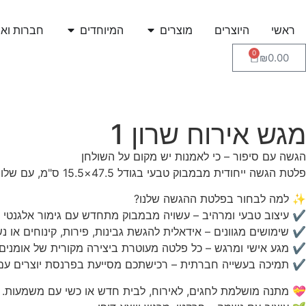
ראשי
היוצרים
מוצרים
המיוחדים
חברות ואר
0
₪
0.00
מגש אירוח שרון 1
הגשה עם סיפור – כי לאמנות יש מקום על השולחן
פלטת הגשה ייחודית מבמבוק טבעי בגודל 47.5×15.5 ס"מ, עם שלושה אריחים מצוירים מבית HUB-ility – כל אחד מהם יצירה אומנותית מקורית של אדם עם מוגבלות.
✨ למה לבחור בפלטת ההגשה שלנו?
✔ עיצוב טבעי ומרהיב – עשויה מבמבוק מתחדש עם גימור אלגנטי ש
✔ שימושים מגוונים – אידאלית להגשת גבינות, פירות, קינוחים או נש
✔ מגע אישי ומרגש – כל פלטה מעוטרת ביצירה מקורית של אומנים ע
✔ תמיכה בעשייה חברתית – רכישתכם מסייעת בפרנסת יוצרים עם מוגבלות
💝 מתנה מושלמת לחגים, לאירוח, לבית חדש או כשי עם משמעות.