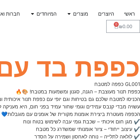
ראשי
היוצרים
מוצרים
המיוחדים
חברות ואר
0
₪
0.00
כפפת בד עם גו
GL001 כפפה למטבח
כפפת תנור מעוצבת – הגנה, סגנון ומשמעות במטבח! 🎨🔥
הכניסו למטבח שלכם גם בטיחות וגם יופי עם כפפת תנור איכותית ו
עשויה מבדי קנבס עמידים וגומי שחור עמיד בפני חום, היא מעניקה ל
הכפפה מעוטרת ביצירת אומנות מקורית של אומנים עם מוגבלות💙
✔ מגן חום איכותי – שכבת גומי עבה לשימוש בטוח ונוח
✔ עיצוב ייחודי – ציור אומנותי שמשדרג כל מטבח
✔ לולאה לתלייה – נוחה לאחסון ושמירה על הסדר