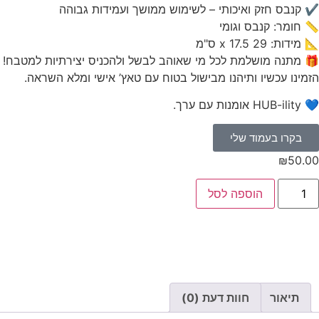
✔ קנבס חזק ואיכותי – לשימוש ממושך ועמידות גבוהה
📏 חומר: קנבס וגומי
📐 מידות: 29 x 17.5 ס"מ
🎁 מתנה מושלמת לכל מי שאוהב לבשל ולהכניס יצירתיות למטבח!
הזמינו עכשיו ותיהנו מבישול בטוח עם טאץ’ אישי ומלא השראה.
💙 HUB-ility אומנות עם ערך.
בקרו בעמוד שלי
₪
50.00
הוספה לסל
תיאור
חוות דעת (0)