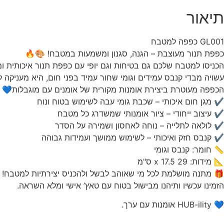
תיאור
GL001 כפפה למטבח
כפפת תנור מעוצבת – הגנה, סגנון ומשמעות במטבח! 🎨🔥
הכניסו למטבח שלכם גם בטיחות וגם יופי עם כפפת תנור איכותית ו
עשויה מבדי קנבס עמידים וגומי שחור עמיד בפני חום, היא מעניקה ל
הכפפה מעוטרת ביצירת אומנות מקורית של אומנים עם מוגבלות💙
✔ מגן חום איכותי – שכבת גומי עבה לשימוש בטוח ונוח
✔ עיצוב ייחודי – ציור אומנותי שמשדרג כל מטבח
✔ לולאה לתלייה – נוחה לאחסון ושמירה על הסדר
✔ קנבס חזק ואיכותי – לשימוש ממושך ועמידות גבוהה
📏 חומר: קנבס וגומי
📐 מידות: 29 x 17.5 ס"מ
🎁 מתנה מושלמת לכל מי שאוהב לבשל ולהכניס יצירתיות למטבח!
הזמינו עכשיו ותיהנו מבישול בטוח עם טאץ’ אישי ומלא השראה.
💙 HUB-ility אומנות עם ערך.