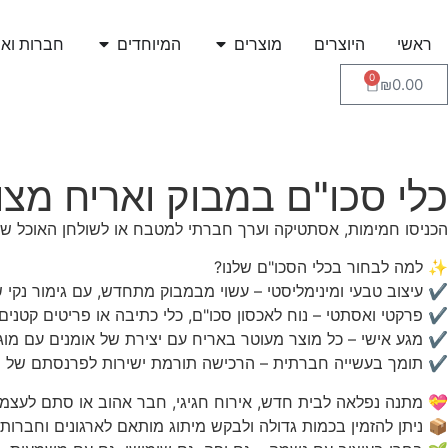
ראשי
היוצרים
מוצרים
המיוחדים
חברות ואר
0
₪
0.00
כלי סכו"ם במבוק ואריח מצויי
הכניסו חמימות, אסתטיקה וערך חברתי למטבח או לשולחן האוכל שלכם! כלי סכו"ם איכותי מבמבוק טבעי בגודל 16×17×3
✨ למה לבחור בכלי הסכו"ם שלנו?
✔ עיצוב טבעי ומינימליסטי – עשוי מבמבוק מתחדש, עם גימור נקי ש
✔ פרקטי ואסתטי – נוח לאכסון סכו"ם, כלי כתיבה או פריטים קטנים.
✔ מגע אישי – כל מוצר מעוטר באריח עם יצירת של אומנים עם מוגבל
✔ תומך בעשייה חברתית – הרכישה תורמת ישירות לפרנסתם של יוצרים עם
💝 מתנה נפלאה לבית חדש, אירוח חגיגי, חבר אהוב או סתם לעצמ
📦 ניתן להזמין בכמות גדולה ולבקש מיתוג מותאם לארגונים וחברות.