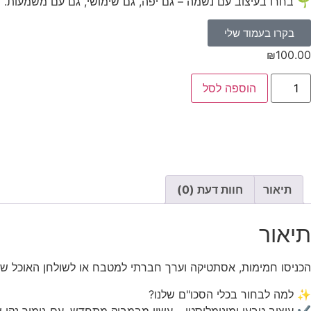
🌱 בחרו בעיצוב עם נשמה – גם יפה, גם שימושי, גם עם משמעות.
בקרו בעמוד שלי
₪
100.00
הוספה לסל
תיאור
חוות דעת (0)
תיאור
הכניסו חמימות, אסתטיקה וערך חברתי למטבח או לשולחן האוכל שלכם! כלי סכו"ם איכותי מבמבוק טבעי בגודל 16×17×3
✨ למה לבחור בכלי הסכו"ם שלנו?
✔ עיצוב טבעי ומינימליסטי – עשוי מבמבוק מתחדש, עם גימור נקי ש