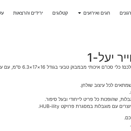
גונים
חגים ואירועים
קטלוגים
ירידים והרצאות
עלי
ר יעל-1
6. ס"מ, עם עיצוב נקי ונגיעה אישית של יצירה אומנותית, מבית HUB-ility.
מתאים לכל עיצוב שולחן.
ות, שהופכות כל פריט לייחודי ובעל סיפור.
 מוגבלות במסגרת פרויקט HUB-ility.
כם.