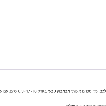
6. ס"מ, עם עיצוב נקי ונגיעה אישית של יצירה אומנותית, מבית HUB-ility.
מתאים לכל עיצוב שולחן.