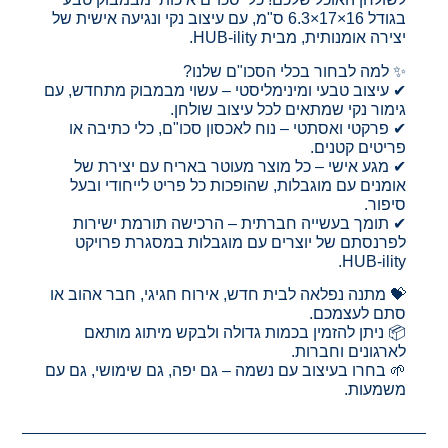
בגודל 16×17×6.3 ס"מ, עם עיצוב נקי ונגיעה אישית של
יצירה אומנותית, מבית HUB-ility.
✨ למה לבחור בכלי הסכו"ם שלנו?
✔ עיצוב טבעי ומינימליסטי – עשוי מבמבוק מתחדש, עם
גימור נקי שמתאים לכל עיצוב שולחן.
✔ פרקטי ואסתטי – נוח לאכסון סכו"ם, כלי כתיבה או
פריטים קטנים.
✔ מגע אישי – כל מוצר מעוטר באריח עם יצירת של
אומנים עם מוגבלות, שהופכות כל פריט לייחודי ובעל
סיפור.
✔ תומך בעשייה חברתית – הרכישה תורמת ישירות
לפרנסתם של יוצרים עם מוגבלות במסגרת פרויקט
HUB-ility.
💝 מתנה נפלאה לבית חדש, אירוח חגיגי, חבר אהוב או
סתם לעצמכם.
📦 ניתן להזמין בכמות גדולה ולבקש מיתוג מותאם
לארגונים וחברות.
🌱 בחרו בעיצוב עם נשמה – גם יפה, גם שימושי, גם עם
משמעות.