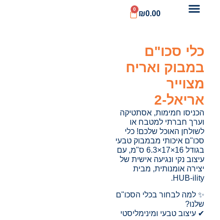
0
₪
0.00
כלי סכו"ם
במבוק ואריח
מצוייר
אריאל-2
הכניסו חמימות, אסתטיקה
וערך חברתי למטבח או
לשולחן האוכל שלכם! כלי
סכו"ם איכותי מבמבוק טבעי
בגודל 16×17×6.3 ס"מ, עם
עיצוב נקי ונגיעה אישית של
יצירה אומנותית, מבית
HUB-ility.
✨ למה לבחור בכלי הסכו"ם
שלנו?
✔ עיצוב טבעי ומינימליסטי