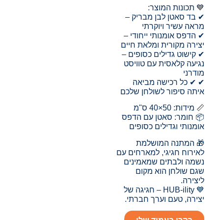
💙 תכונות המוצר:
✔ בד סאטן לבן מבריק –
מראה עשיר ויוקרתי
✔ הדפס אומנותי ייחודי –
יצירה מקורית ומלאת חיים
✔ קישוט גדילים כסופים –
נגיעה קלאסית עם טוויסט
מודרני
✔ ✔ כל רכישה מביאה
איתה סיפור לשולחן שלכם
📏 מידות: 50×40 ס"מ
📦 חומר: סאטן עם הדפס
אומנותי וגדילים כסופים
🎁 המתנה המושלמת
לאירוח חגיגי, למארחים עם
נשמה ולבתים שמאמינים
שגם שולחן הוא מקום
ליצירה.
💙 HUB-ility – חגיגה של
יצירה, טעם וערך חברתי.