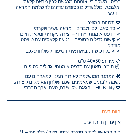
הכיסוי משלב בין אומנות מרגשת לבין מראה קלאסי
ואלגנטי, וכולל גדילים כסופים עדינים להשלמת המראה
החגיגי.
💙 תכונות המוצר:
✔ בד סאטן לבן מבריק – מראה עשיר ויוקרתי
✔ הדפס אומנותי ייחודי – יצירה מקורית ומלאת חיים
✔ קישוט גדילים כסופים – נגיעה קלאסית עם טוויסט
מודרני
✔ ✔ כל רכישה מביאה איתה סיפור לשולחן שלכם
📏 מידות: 50×40 ס"מ
📦 חומר: סאטן עם הדפס אומנותי וגדילים כסופים
🎁 המתנה המושלמת לאירוח חגיגי, למארחים עם
נשמה ולבתים שמאמינים שגם שולחן הוא מקום ליצירה.
💙 HUB-ility – חגיגה של יצירה, טעם וערך חברתי.
חוות דעת
אין עדיין חוות דעת.
היה הראשון לכתוב סקירה “כיסוי מצה / חלה יעל – 1”