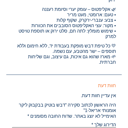
🌿 אקליפטוס – עומק יערי וסיומת רעננה
• טעם: ארומטי, מעט מריר
• צבע: ענברי-ירקרק, שקוף קלות
• מקור: עצי האקליפטוס הסובבים את הכוורות
• שימוש מומלץ: לתה חם, סלט ירוק או תוספת טויסט
למרק
💛 כל טיפת דבש מופקת בעבודת יד, ללא חימום וללא
תוספים – ישר מהטבע, עם נשמה.
🌱 מארז שהוא גם איכות, גם עיצוב, וגם שליחות
חברתית.
חוות דעת
אין עדיין חוות דעת.
היה הראשון לכתוב סקירה “דבש בוטיק בבקבוק ליקר
אומנותי אריאל-1”
האימייל לא יוצג באתר.
שדות החובה מסומנים
*
הדירוג שלך
*