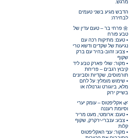
מרגש.
הדבש מגיע בשני טעמים
לבחירה:
🌼 פרחי בר – טעם עדין של
טבע פורח
• טעם: מתיקות רכה עם
נגיעות של שקדים ודשא טרי
• צבע: זהוב-בהיר עם ברק
שקוף
• מקור: שולי פארק טבע ליד
קיבוץ רגבים – פריחת
תורמוסים, שקדיות וסביונים
• שימוש מומלץ: על לחם
מלא, ביוגורט וגרנולה או
בשייק ירוק
🌿 אקליפטוס – עומק יערי
וסיומת רעננה
• טעם: ארומטי, מעט מריר
• צבע: ענברי-ירקרק, שקוף
קלות
• מקור: עצי האקליפטוס
הסובבים את הכוורות