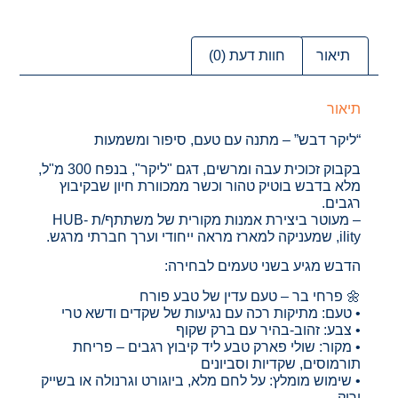
תיאור
חוות דעת (0)
תיאור
“ליקר דבש” – מתנה עם טעם, סיפור ומשמעות
בקבוק זכוכית עבה ומרשים, דגם "ליקר", בנפח 300 מ"ל,
מלא בדבש בוטיק טהור וכשר ממכוורת חיון שבקיבוץ
רגבים.
– מעוטר ביצירת אמנות מקורית של משתתף/ת HUB-
ility, שמעניקה למארז מראה ייחודי וערך חברתי מרגש.
הדבש מגיע בשני טעמים לבחירה:
🌼 פרחי בר – טעם עדין של טבע פורח
• טעם: מתיקות רכה עם נגיעות של שקדים ודשא טרי
• צבע: זהוב-בהיר עם ברק שקוף
• מקור: שולי פארק טבע ליד קיבוץ רגבים – פריחת
תורמוסים, שקדיות וסביונים
• שימוש מומלץ: על לחם מלא, ביוגורט וגרנולה או בשייק
ירוק