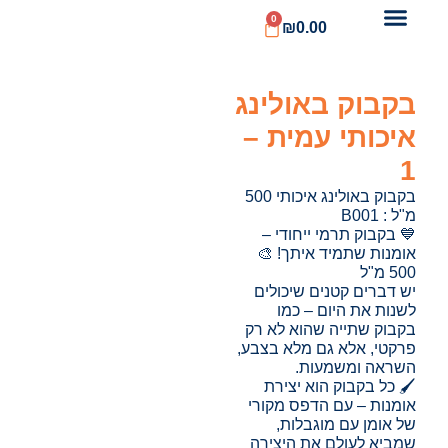
0
₪
0.00
בקבוק באולינג
איכותי עמית –
1
בקבוק באולינג איכותי 500
מ"ל : B001
💙 בקבוק תרמי ייחודי –
אומנות שתמיד איתך! 🎨
500 מ"ל
יש דברים קטנים שיכולים
לשנות את היום – כמו
בקבוק שתייה שהוא לא רק
פרקטי, אלא גם מלא בצבע,
השראה ומשמעות.
🖌️ כל בקבוק הוא יצירת
אומנות – עם הדפס מקורי
של אומן עם מוגבלות,
שמביא לעולם את היצירה