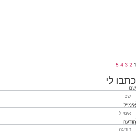
5
4
3
2
1
כתבו לי
שם
אימייל
הודעה