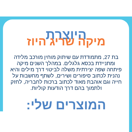
0
₪
0.00