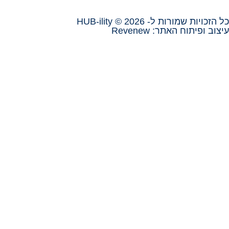
HUB-ilit
Reve